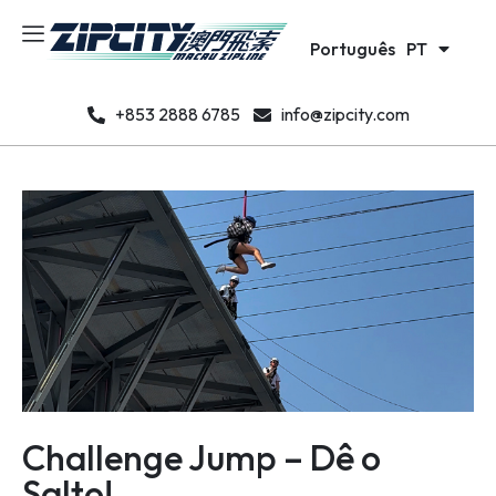
日本語
JA
Português
한국어
PT
KO
+853 2888 6785
info@zipcity.com
Challenge Jump – Dê o
Salto!