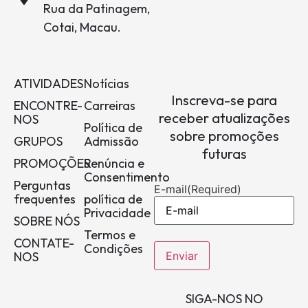
Rua da Patinagem,
Cotai, Macau.
ATIVIDADES
Notícias
Inscreva-se para
ENCONTRE-
Carreiras
receber atualizações
NOS
Política de
sobre promoções
GRUPOS
Admissão
futuras
PROMOÇÕES
Renúncia e
Consentimento
Perguntas
E-mail
(Required)
frequentes
política de
Privacidade
SOBRE NÓS
Termos e
CONTATE-
Condições
NOS
SIGA-NOS NO