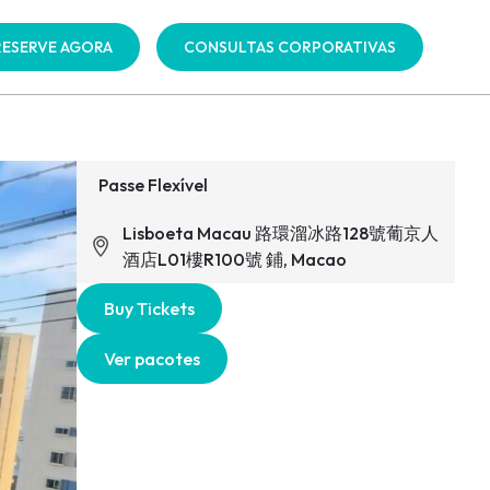
RESERVE AGORA
CONSULTAS CORPORATIVAS
Passe Flexível
Lisboeta Macau 路環溜冰路128號葡京人
酒店L01樓R100號 鋪, Macao
Buy Tickets
Ver pacotes