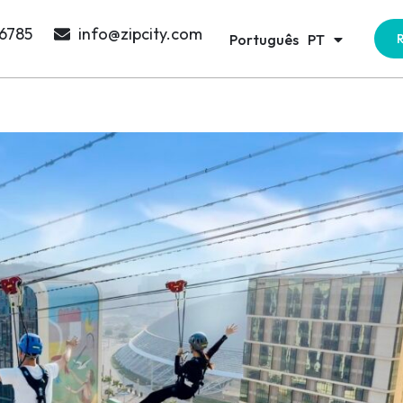
日本語
JA
 6785
info@zipcity.com
Português
한국어
PT
KO