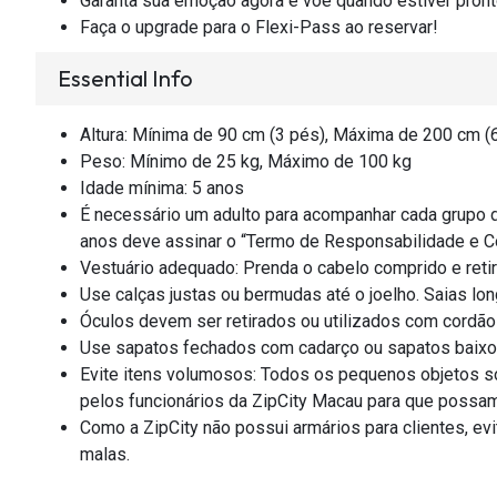
Garanta sua emoção agora e voe quando estiver pront
Faça o upgrade para o Flexi-Pass ao reservar!
Essential Info
Altura: Mínima de 90 cm (3 pés), Máxima de 200 cm (
Peso: Mínimo de 25 kg, Máximo de 100 kg
Idade mínima: 5 anos
É necessário um adulto para acompanhar cada grupo 
anos deve assinar o “Termo de Responsabilidade e 
Vestuário adequado: Prenda o cabelo comprido e retir
Use calças justas ou bermudas até o joelho. Saias l
Óculos devem ser retirados ou utilizados com cordão 
Use sapatos fechados com cadarço ou sapatos baixos
Evite itens volumosos: Todos os pequenos objetos so
pelos funcionários da ZipCity Macau para que possam
Como a ZipCity não possui armários para clientes, ev
malas.