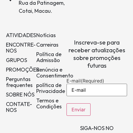
Rua da Patinagem,
Cotai, Macau.
ATIVIDADES
Notícias
Inscreva-se para
ENCONTRE-
Carreiras
receber atualizações
NOS
Política de
sobre promoções
GRUPOS
Admissão
futuras
PROMOÇÕES
Renúncia e
Consentimento
Perguntas
E-mail
(Required)
frequentes
política de
Privacidade
SOBRE NÓS
Termos e
CONTATE-
Condições
NOS
SIGA-NOS NO