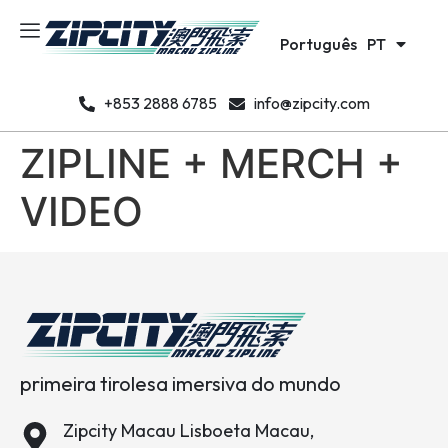
日本語
JA
Português
한국어
PT
KO
+853 2888 6785
info@zipcity.com
ZIPLINE + MERCH +
VIDEO
primeira tirolesa imersiva do mundo
Zipcity Macau Lisboeta Macau,