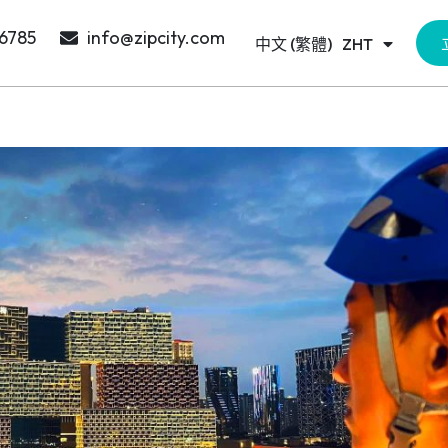
日本語
JA
 6785
info@zipcity.com
中文 (繁體)
한국어
ZHT
KO