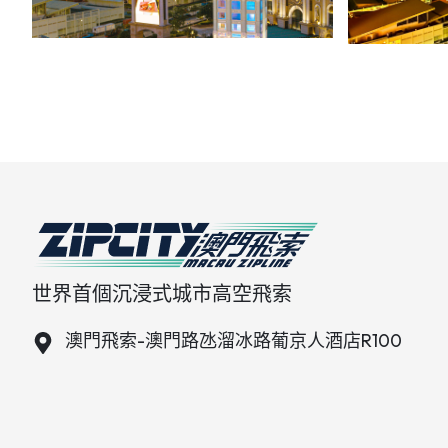
世界首個沉浸式城市高空飛索
澳門飛索-澳門路氹溜冰路葡京人酒店R100