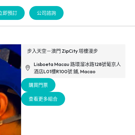
立即預訂
公司諮詢
步入天空－澳門 ZipCity 塔樓漫步
Lisboeta Macau 路環溜冰路128號葡京人
酒店L01樓R100號 鋪, Macao
購買門票
查看更多組合