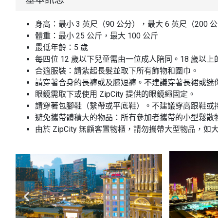
身高：最小 3 英尺（90 公分），最大 6 英尺（200 
體重：最小 25 公斤，最大 100 公斤
最低年齡：5 歲
每四位 12 歲以下兒童需由一位成人陪同。18 歲以
合適服裝：請紮起長髮並取下所有飾物和圍巾。
請穿著合身的長褲或及膝短褲。不建議穿著長裙或迷
眼鏡需取下或使用 ZipCity 提供的眼鏡繩固定。
請穿著包腳鞋（繫帶或平底鞋）。不建議穿高跟鞋或
避免攜帶體積大的物品：所有參加者攜帶的小型鬆散物品
由於 ZipCity 無顧客置物櫃，請勿攜帶大型物品，