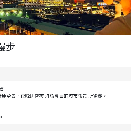
樓漫步
驗！
的壯麗全景，夜晚則會被 璀璨奪目的城市夜景 所驚艷。
。