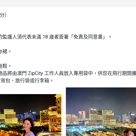
公分）
上的監護人須代表未滿 18 歲者簽署「免責及同意書」。
你裙。
拖鞋。
將由澳門 ZipCity 工作人員放入專用袋中，供您在飛行期間
如大背包、旅行袋或行李箱。