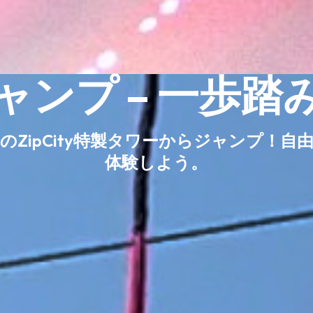
ャンプ – 一歩踏
のZipCity特製タワーからジャンプ！
体験しよう。