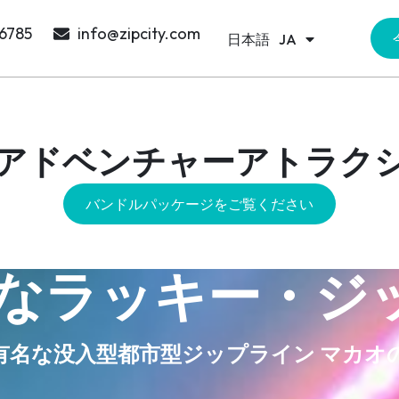
Português
PT
 6785
info@zipcity.com
日本語
한국어
JA
KO
アドベンチャーアトラク
バンドルパッケージをご覧ください
なラッキー・ジッ
有名な没入型都市型ジップライン マカオ