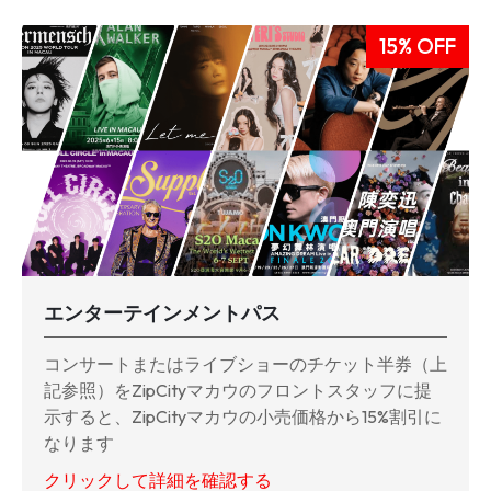
15% OFF
エンターテインメントパス
コンサートまたはライブショーのチケット
半券（上
記参照）
を
ZipCity
マカウのフロントスタッフに
提
示
すると
、
ZipCity
マカウの
小売価格
から
15%
割引
に
なります
クリックして詳細を確認する