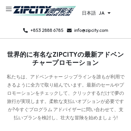
Português
PT
日本語
한국어
JA
KO
+853 2888 6785
info@zipcity.com
世界的に有名なZIPCITYの最新アドベン
チャープロモーション
私たちは、アドベンチャー ジップラインを誰もが利用で
きるように全力で取り組んでいます。最新のセールやプ
ロモーションをチェックして、クリックするだけで夢の
旅行が実現します。柔軟な支払いオプションが必要です
か?今すぐプログラム アドバイザーに問い合わせて、支
払いプランを検討し、壮大な冒険を始めましょう!