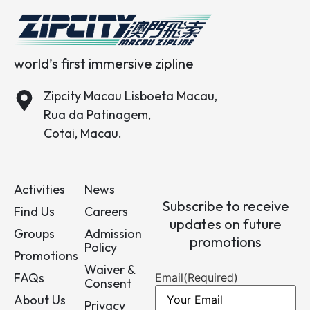
world’s first immersive zipline
Zipcity Macau Lisboeta Macau,
Rua da Patinagem,
Cotai, Macau.
Activities
News
Subscribe to receive
Find Us
Careers
updates on future
Groups
Admission
promotions
Policy
Promotions
Waiver &
FAQs
Email
(Required)
Consent
About Us
Privacy