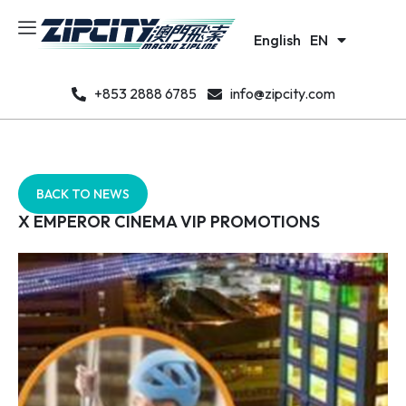
日本語
JA
English
한국어
EN
KO
+853 2888 6785
info@zipcity.com
BACK TO NEWS
X EMPEROR CINEMA VIP PROMOTIONS