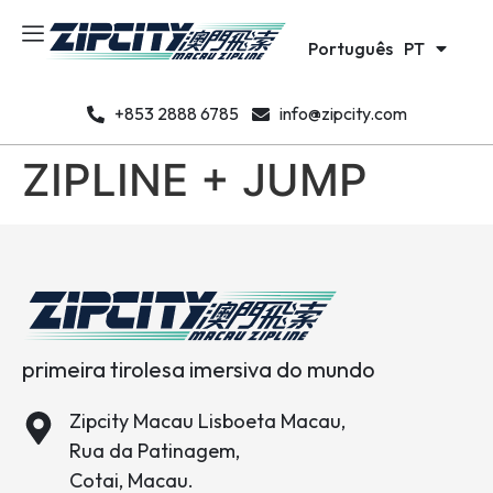
日本語
JA
Português
한국어
PT
KO
+853 2888 6785
info@zipcity.com
ZIPLINE + JUMP
primeira tirolesa imersiva do mundo
Zipcity Macau Lisboeta Macau,
Rua da Patinagem,
Cotai, Macau.