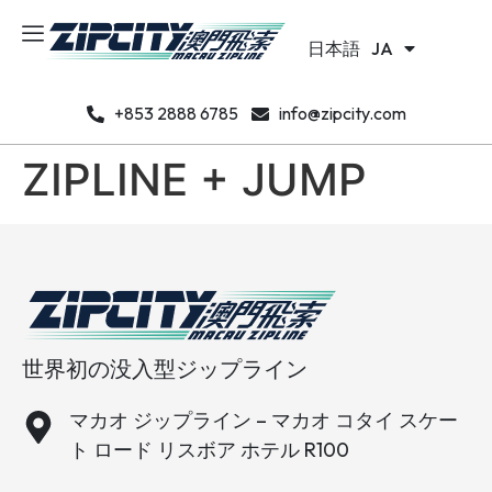
Português
PT
日本語
한국어
JA
KO
+853 2888 6785
info@zipcity.com
ZIPLINE + JUMP
世界初の没入型ジップライン
マカオ ジップライン – マカオ コタイ スケー
ト ロード リスボア ホテル R100