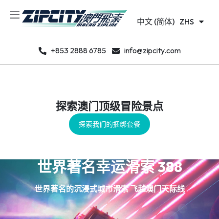
日本語
JA
中文 (简体)
한국어
ZHS
KO
+853 2888 6785
info@zipcity.com
探索澳门顶级冒险景点
探索我们的捆绑套餐
世界著名幸运滑索 388
世界著名的沉浸式城市滑索 飞越澳门天际线