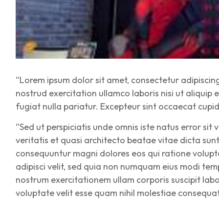
“Lorem ipsum dolor sit amet, consectetur adipiscin
nostrud exercitation ullamco laboris nisi ut aliquip
fugiat nulla pariatur. Excepteur sint occaecat cupid
“Sed ut perspiciatis unde omnis iste natus error s
veritatis et quasi architecto beatae vitae dicta su
consequuntur magni dolores eos qui ratione volupta
adipisci velit, sed quia non numquam eius modi te
nostrum exercitationem ullam corporis suscipit lab
voluptate velit esse quam nihil molestiae consequat