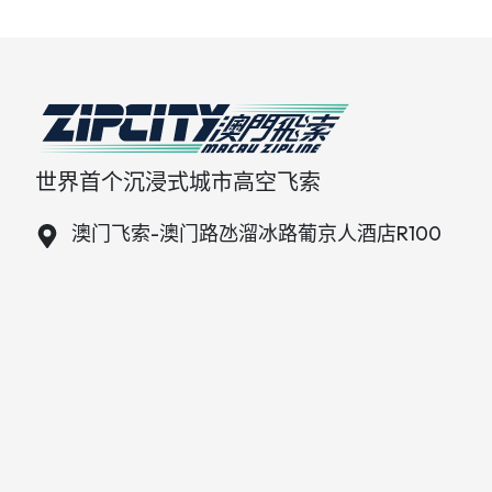
世界首个沉浸式城市高空飞索
澳门飞索-澳门路氹溜冰路葡京人酒店R100