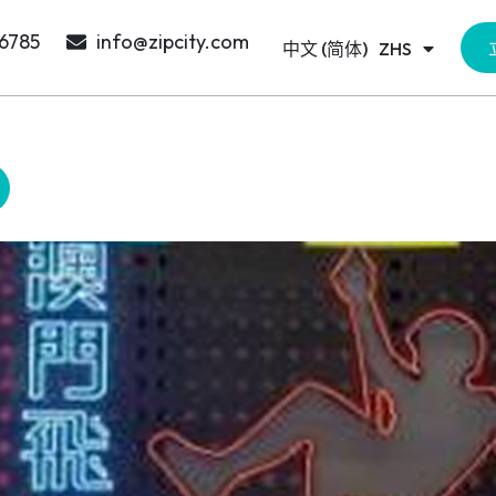
日本語
JA
 6785
info@zipcity.com
中文 (简体)
한국어
ZHS
KO