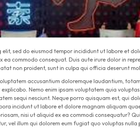
g elit, sed do eiusmod tempor incididunt ut labore et d
 ex ea commodo consequat. Duis aute irure dolor in repre
atat non proident, sunt in culpa qui officia deserunt mol
it voluptatem accusantium doloremque laudantium, totam
nt explicabo. Nemo enim ipsam voluptatem quia voluptas s
tem sequi nesciunt. Neque porro quisquam est, qui dolo
mpora incidunt ut labore et dolore magnam aliquam qua
oriosam, nisi ut aliquid ex ea commodi consequatur? Qui
ur, vel illum qui dolorem eum fugiat quo voluptas nulla 